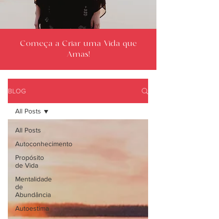
Começa a Criar uma Vida que
Amas!
BLOG
All Posts
All Posts
Autoconhecimento
Propósito
de Vida
Mentalidade
de
Abundância
Autoestima