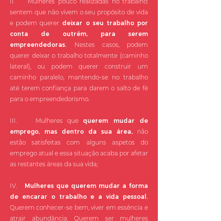
II. Mulheres pouco realizadas no trabalho:
sentem que não vivem o seu propósito de vida
e podem querer
deixar o seu trabalho por
conta de outrém, para serem
empreendedoras.
Nestes casos, podem
querer deixar o trabalho totalmente (caminho
lateral), ou podem querer construir um
caminho paralelo, mantendo-se no trabalho
até terem confiança para darem o salto de fé
para o empreendedorismo.
III. Mulheres que
querem mudar de
emprego, mas dentro da sua área,
não
estão satisfeitas com alguns aspetos do
emprego atual e essa situação acaba por afetar
as restantes áreas da sua vida;
IV.
Mulheres que querem mudar a forma
de encarar o trabalho e a vida pessoal.
Querem conhecer-se bem, viver em essência e
atrair abundância. Querem ser mulheres