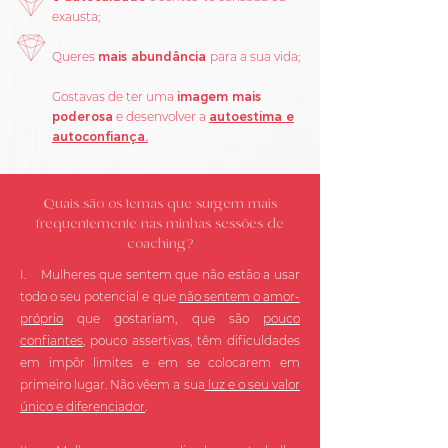
exausta;
Queres
mais abundância
para a sua vida;
Gostavas de ter uma
imagem mais
poderosa
e
desenvolver a
autoestima e
autoconfiança.
Quais são os temas que surgem mais
frequentemente nas minhas sessões de
coaching?
I. Mulheres que sentem que não estão a usar
todo o seu potencial e que
não sentem o amor-
próprio
que gostariam, que são
pouco
confiantes
, pouco assertivas, têm dificuldades
em impôr limites e em se colocarem em
primeiro lugar. Não vêem a sua
luz e o seu valor
único e diferenciador
.