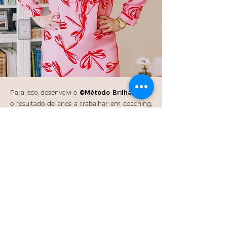
Para isso, desenvolvi o
©Método Brilha
, que é
o resultado de anos a trabalhar em coaching,
com centenas de pessoas. Ao longo destes
anos, percebi que há 5 fatores fundamentais
que, se forem trabalhados de certa forma,
determinam que cada pessoa crie uma vida
que ama e sinta satisfação geral e constante
na sua vida: Autoconhecimento; Propósito de
Vida; Mentalidade de Abundância, Autoestima
e Imagem Exterior.
Todos os meus produtos baseiam-se neste
método e tenho comprovado diariamente,