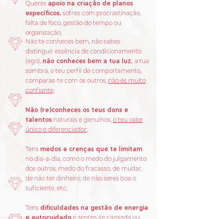
Queres
apoio na criação de planos
específicos,
sofres com procrastinação,
falta de foco, gestão do tempo ou
organização;
Não te conheces bem, não sabes
distinguir essência de condicionamento
(ego),
não conheces bem a tua luz,
a tua
sombra, o teu perfil de comportamento,
comparas-te com os outros,
não és muito
confiante;
Não (re)conheces os teus dons e
talentos
naturais e genuínos,
o teu valor
único e diferenciador
;
Tens
medos e crenças que te limitam
no dia-a-dia, como o medo do julgamento
dos outros, medo do fracasso, de mudar,
de não ter dinheiro, de não seres boa o
suficiente, etc;
Tens
dificuldades na gestão de energia
e autocuidado
e sentes-te cansada ou