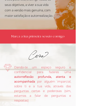
seus objetivos, a viver a sua vida
com a versão mais genuína, com
maior satisfação e autorrealização.
Marca a tua primeira sessão comigo
Como?
Dando-te um espaço seguro e
confidencial para fazeres uma
autorreflexão profunda, atenta e
acompanhada
por alguém imparcial,
sobre ti e a tua vida, através das
perguntas certas e poderosas (sim,
estamos a falar de perguntas e
respostas)